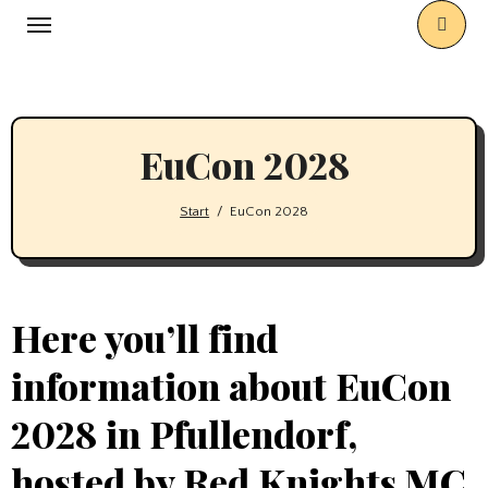
Zum
Inhalt
springen
EuCon 2028
Start
EuCon 2028
Here you’ll find
information about EuCon
2028 in Pfullendorf,
hosted by Red Knights MC