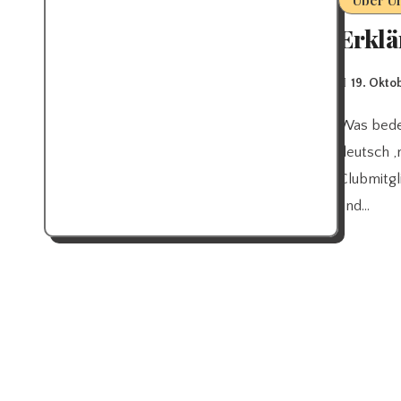
Über U
Erklä
19. Okto
Was bedeutet Red Knights? Der Begriff ‚Red Knights‘ bedeutet zu
deutsch ‚
Clubmitgl
und…